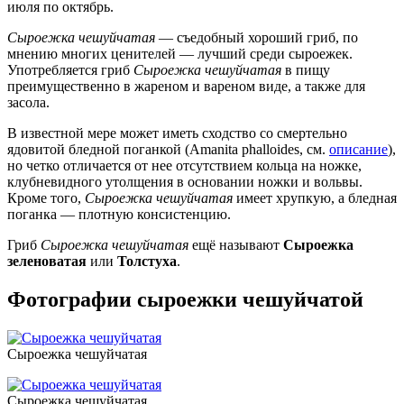
июля по октябрь.
Сыроежка чешуйчатая
— съедобный хороший гриб, по
мнению многих ценителей — лучший среди сыроежек.
Употребляется гриб
Сыроежка чешуйчатая
в пищу
преимущественно в жареном и вареном виде, а также для
засола.
В известной мере может иметь сходство со смертельно
ядовитой бледной поганкой (Amanita phalloides, см.
описание
),
но четко отличается от нее отсутствием кольца на ножке,
клубневидного утолщения в основании ножки и вольвы.
Кроме того,
Сыроежка чешуйчатая
имеет хрупкую, а бледная
поганка — плотную консистенцию.
Гриб
Сыроежка чешуйчатая
ещё называют
Сыроежка
зеленоватая
или
Толстуха
.
Фотографии сыроежки чешуйчатой
Сыроежка чешуйчатая
Сыроежка чешуйчатая