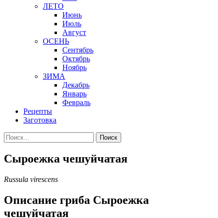
ЛЕТО
Июнь
Июль
Август
ОСЕНЬ
Сентябрь
Октябрь
Ноябрь
ЗИМА
Декабрь
Январь
Февраль
Рецепты
Заготовка
Найти:
Сыроежка чешуйчатая
Russula virescens
Описание гриба Сыроежка
чешуйчатая