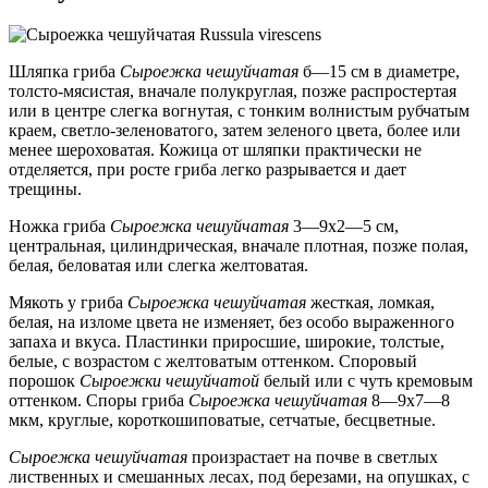
Шляпка гриба
Сыроежка чешуйчатая
б—15 см в диаметре,
толсто-мясистая, вначале полукруглая, позже распростертая
или в центре слегка вогнутая, с тонким волнистым рубчатым
краем, светло-зеленоватого, затем зеленого цвета, более или
менее шероховатая. Кожица от шляпки практически не
отделяется, при росте гриба легко разрывается и дает
трещины.
Ножка гриба
Сыроежка чешуйчатая
3—9х2—5 см,
центральная, цилиндрическая, вначале плотная, позже полая,
белая, беловатая или слегка желтоватая.
Мякоть у гриба
Сыроежка чешуйчатая
жесткая, ломкая,
белая, на изломе цвета не изменяет, без особо выраженного
запаха и вкуса. Пластинки приросшие, широкие, толстые,
белые, с возрастом с желтоватым оттенком. Споровый
порошок
Сыроежки чешуйчатой
белый или с чуть кремовым
оттенком. Споры гриба
Сыроежка чешуйчатая
8—9х7—8
мкм, круглые, короткошиповатые, сетчатые, бесцветные.
Сыроежка чешуйчатая
произрастает на почве в светлых
лиственных и смешанных лесах, под березами, на опушках, с