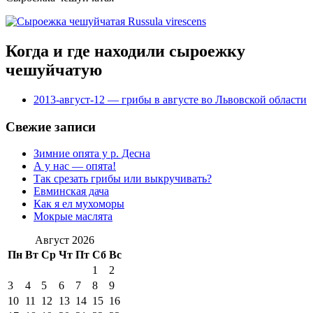
Когда и где находили сыроежку
чешуйчатую
2013-август-12 — грибы в августе во Львовской области
Свежие записи
Зимние опята у р. Десна
А у нас — опята!
Так срезать грибы или выкручивать?
Евминская дача
Как я ел мухоморы
Мокрые маслята
Август 2026
Пн
Вт
Ср
Чт
Пт
Сб
Вс
1
2
3
4
5
6
7
8
9
10
11
12
13
14
15
16