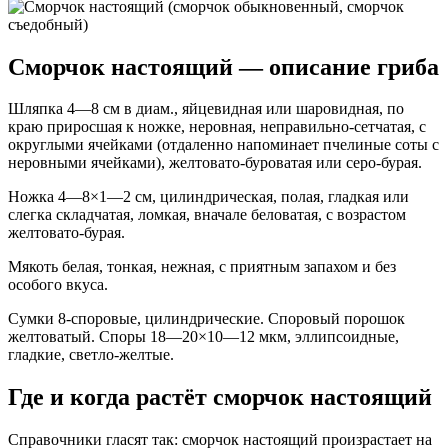
Сморчок настоящий — описание гриба
Шляпка 4—8 см в диам., яйцевидная или шаровидная, по
краю приросшая к ножке, неровная, неправильно-сетчатая, с
округлыми ячейками (отдаленно напоминает пчелиные соты с
неровными ячейками), желтовато-буроватая или серо-бурая.
Ножка 4—8×1—2 см, цилиндрическая, полая, гладкая или
слегка складчатая, ломкая, вначале беловатая, с возрастом
желтовато-бурая.
Мякоть белая, тонкая, нежная, с приятным запахом и без
особого вкуса.
Сумки 8-споровые, цилиндрические. Споровый порошок
желтоватый. Споры 18—20×10—12 мкм, эллипсоидные,
гладкие, светло-желтые.
Где и когда растёт сморчок настоящий
Справочники гласят так: сморчок настоящий произрастает на