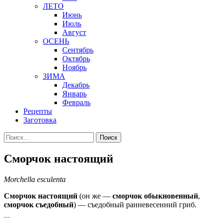
ЛЕТО
Июнь
Июль
Август
ОСЕНЬ
Сентябрь
Октябрь
Ноябрь
ЗИМА
Декабрь
Январь
Февраль
Рецепты
Заготовка
Найти:
Сморчок настоящий
Morchella esculenta
Сморчок настоящий
(он же —
сморчок обыкновенный
,
сморчок съедобный
) — съедобный ранневесенний гриб.