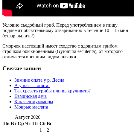
Условно съедобный гриб. Перед употреблением в пищу
подлежит обязательному отвариванию в течение 10—15 мин
(отвар вылить!).
Сморчок настоящий имеет сходство с ядовитым грибом
строчком обыкновенным (Gyromitra esculenta), от которого
отличается внешним видом шляпки.
Свежие записи
Зимние опята у р. Десна
А у нас — опята!
Так срезать грибы или выкручивать?
Евминская дача
Как я ел мухоморы
Мокрые маслята
Август 2026
Пн
Вт
Ср
Чт
Пт
Сб
Вс
1
2