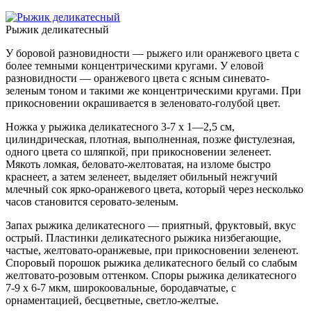
Рыжик деликатесный
У боровой разновидности — рыжего или оранжевого цвета с
более темными концентрическими кругами. У еловой
разновидности — оранжевого цвета с ясным синевато-
зеленым тоном и такими же концентрическими кругами. При
прикосновении окрашивается в зеленовато-голубой цвет.
Ножка у рыжика деликатесного 3-7 х 1—2,5 см,
цилиндрическая, плотная, выполненная, позже фистулезная,
одного цвета со шляпкой, при прикосновении зеленеет.
Мякоть ломкая, беловато-желтоватая, на изломе быстро
краснеет, а затем зеленеет, выделяет обильный нежгучий
млечный сок ярко-оранжевого цвета, который через несколько
часов становится серовато-зеленым.
Запах рыжика деликатесного — приятный, фруктовый, вкус
острый. Пластинки деликатесного рыжика низбегающие,
частые, желтовато-оранжевые, при прикосновении зеленеют.
Споровый порошок рыжика деликатесного белый со слабым
желтовато-розовым оттенком. Споры рыжика деликатесного
7-9 х 6-7 мкм, широкоовальные, бородавчатые, с
орнаментацией, бесцветные, светло-желтые.