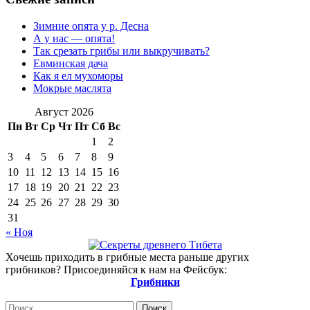
Зимние опята у р. Десна
А у нас — опята!
Так срезать грибы или выкручивать?
Евминская дача
Как я ел мухоморы
Мокрые маслята
Август 2026
Пн
Вт
Ср
Чт
Пт
Сб
Вс
1
2
3
4
5
6
7
8
9
10
11
12
13
14
15
16
17
18
19
20
21
22
23
24
25
26
27
28
29
30
31
« Ноя
Хочешь приходить в грибные места раньше других
грибников? Присоединяйся к нам на Фейсбук:
Грибники
Найти: