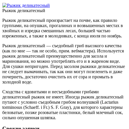
Рыжик деликатесный
Рыжик деликатесный произрастает на почве, как правило
группами, на опушках, прогалинах и возвышенных местах в
хвойных и изредка смешанных лесах, большей частью
изреженных, а также в молодняках, с конца июля по ноябрь.
Рыжик деликатесный — съедобный гриб высокого качества
(как по мне — так не особо, прим. вебмастера). Используется
рыжик деликатесный преимущественно для засола и
маринования, но можно употреблять его и в жареном виде.
Для сушки непригоден. Перед засолом рыжики деликатесные
не следует вымачивать, так как они могут позеленеть и даже
почернеть, достаточно очистить их от сора и промыть в
холодной воде.
Сходства с ядовитыми и несъедобными грибами
деликатесный рыжик не имеет. Иногда рыжик деликатесный
путают с условно съедобным грибом волнушкой (Lactarius
torminosus (Schaeff. i Fr.) S. F. Gray), для которого характерны
беловатые, позже розоватые пластинки, белый млечный сок,
сильно опушенная шляпка.
Свежие записи