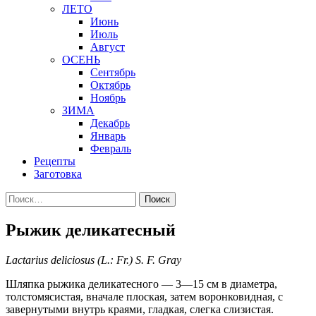
ЛЕТО
Июнь
Июль
Август
ОСЕНЬ
Сентябрь
Октябрь
Ноябрь
ЗИМА
Декабрь
Январь
Февраль
Рецепты
Заготовка
Найти:
Рыжик деликатесный
Lactarius deliciosus (L.: Fr.) S. F. Gray
Шляпка рыжика деликатесного — 3—15 см в диаметра,
толстомясистая, вначале плоская, затем воронковидная, с
завернутыми внутрь краями, гладкая, слегка слизистая.