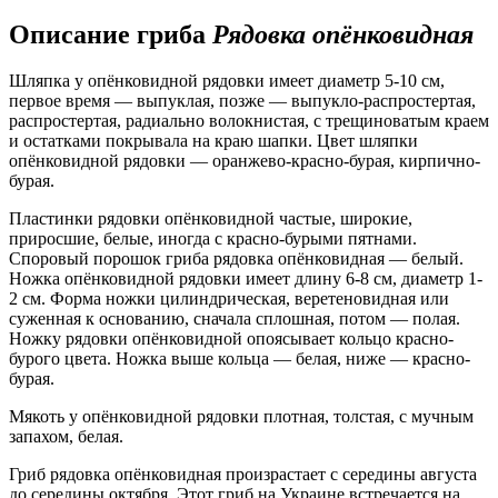
Описание гриба
Рядовка опёнковидная
Шляпка у опёнковидной рядовки имеет диаметр 5-10 см,
первое время — выпуклая, позже — выпукло-распростертая,
распростертая, радиально волокнистая, с трещиноватым краем
и остатками покрывала на краю шапки. Цвет шляпки
опёнковидной рядовки — оранжево-красно-бурая, кирпично-
бурая.
Пластинки рядовки опёнковидной частые, широкие,
приросшие, белые, иногда с красно-бурыми пятнами.
Споровый порошок гриба рядовка опёнковидная — белый.
Ножка опёнковидной рядовки имеет длину 6-8 см, диаметр 1-
2 см. Форма ножки цилиндрическая, веретеновидная или
суженная к основанию, сначала сплошная, потом — полая.
Ножку рядовки опёнковидной опоясывает кольцо красно-
бурого цвета. Ножка выше кольца — белая, ниже — красно-
бурая.
Мякоть у опёнковидной рядовки плотная, толстая, с мучным
запахом, белая.
Гриб рядовка опёнковидная произрастает с середины августа
до середины октября. Этот гриб на Украине встречается на