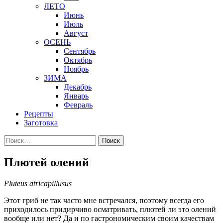
ЛЕТО
Июнь
Июль
Август
ОСЕНЬ
Сентябрь
Октябрь
Ноябрь
ЗИМА
Декабрь
Январь
Февраль
Рецепты
Заготовка
Найти:
Плютей олений
Pluteus atricapillusus
Этот гриб не так часто мне встречался, поэтому всегда его
приходилось придирчиво осматривать, плютей ли это олений
вообще или нет? Да и по гастрономическим своим качествам