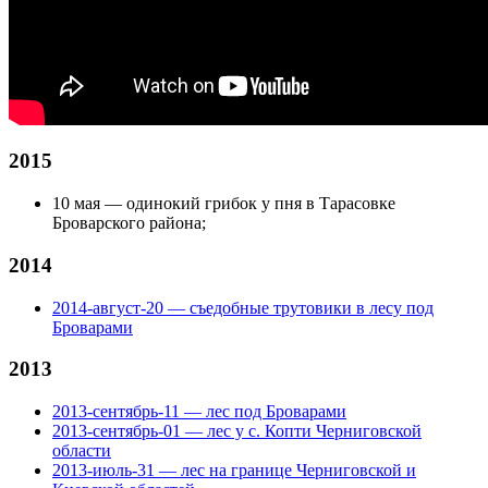
2015
10 мая — одинокий грибок у пня в Тарасовке
Броварского района;
2014
2014-август-20 — съедобные трутовики в лесу под
Броварами
2013
2013-сентябрь-11 — лес под Броварами
2013-сентябрь-01 — лес у с. Копти Черниговской
области
2013-июль-31 — лес на границе Черниговской и