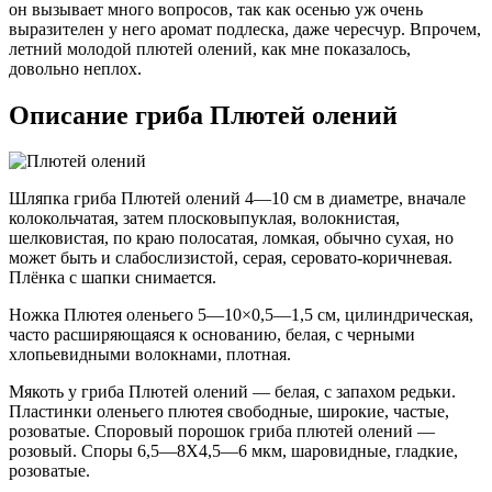
он вызывает много вопросов, так как осенью уж очень
выразителен у него аромат подлеска, даже чересчур. Впрочем,
летний молодой плютей олений, как мне показалось,
довольно неплох.
Описание гриба Плютей олений
Шляпка гриба Плютей олений 4—10 см в диаметре, вначале
колокольчатая, затем плосковыпуклая, волокнистая,
шелковистая, по краю полосатая, ломкая, обычно сухая, но
может быть и слабослизистой, серая, серовато-коричневая.
Плёнка с шапки снимается.
Ножка Плютея оленьего 5—10×0,5—1,5 см, цилиндрическая,
часто расширяющаяся к основанию, белая, с черными
хлопьевидными волокнами, плотная.
Мякоть у гриба Плютей олений — белая, с запахом редьки.
Пластинки оленьего плютея свободные, широкие, частые,
розоватые. Споровый порошок гриба плютей олений —
розовый. Споры 6,5—8X4,5—6 мкм, шаровидные, гладкие,
розоватые.