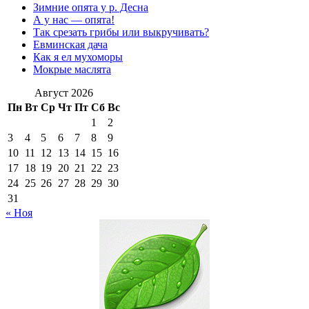
Зимние опята у р. Десна
А у нас — опята!
Так срезать грибы или выкручивать?
Евминская дача
Как я ел мухоморы
Мокрые маслята
Август 2026
Пн
Вт
Ср
Чт
Пт
Сб
Вс
1
2
3
4
5
6
7
8
9
10
11
12
13
14
15
16
17
18
19
20
21
22
23
24
25
26
27
28
29
30
31
« Ноя