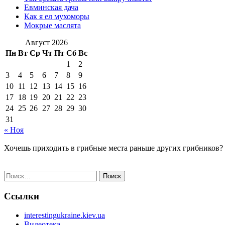
Евминская дача
Как я ел мухоморы
Мокрые маслята
Август 2026
Пн
Вт
Ср
Чт
Пт
Сб
Вс
1
2
3
4
5
6
7
8
9
10
11
12
13
14
15
16
17
18
19
20
21
22
23
24
25
26
27
28
29
30
31
« Ноя
Хочешь приходить в грибные места раньше других грибников?
Найти:
Ссылки
interestingukraine.kiev.ua
Видеотека