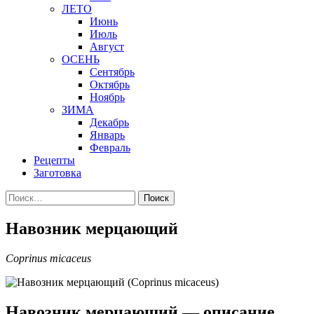
ЛЕТО
Июнь
Июль
Август
ОСЕНЬ
Сентябрь
Октябрь
Ноябрь
ЗИМА
Декабрь
Январь
Февраль
Рецепты
Заготовка
Найти:
Навозник мерцающий
Coprinus micaceus
Навозник мерцающий — описание