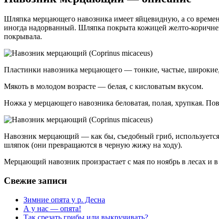
Шляпка мерцающего навозника имеет яйцевидную, а со времен
иногда надорванный. Шляпка покрыта кожицей желто-коричнев
покрывала.
Пластинки навозника мерцающего — тонкие, частые, широкие, 
Мякоть в молодом возрасте — белая, с кисловатым вкусом.
Ножка у мерцающего навозника беловатая, полая, хрупкая. Пов
Навозник мерцающий — как бы, съедобный гриб, используется св
шляпок (они превращаются в черную жижу на ходу).
Мерцающий навозник произрастает с мая по ноябрь в лесах и в
Свежие записи
Зимние опята у р. Десна
А у нас — опята!
Так срезать грибы или выкручивать?