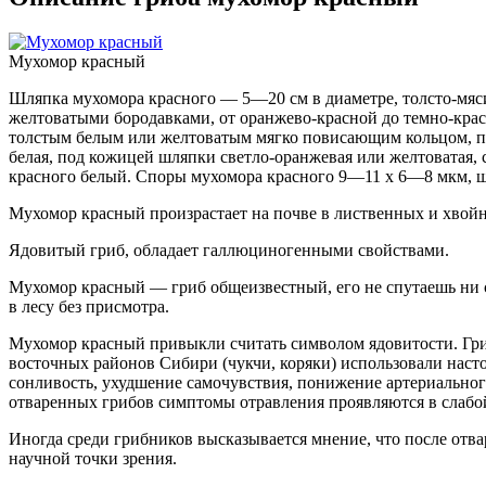
Мухомор красный
Шляпка мухомора красного — 5—20 см в диаметре, толсто-мяси
желтоватыми бородавками, от оранжево-красной до темно-крас
толстым белым или желтоватым мягко повисающим кольцом, пр
белая, под кожицей шляпки светло-оранжевая или желтоватая, 
красного белый. Споры мухомора красного 9—11 х 6—8 мкм, ш
Мухомор красный произрастает на почве в лиственных и хвойн
Ядовитый гриб, обладает галлюциногенными свойствами.
Мухомор красный — гриб общеизвестный, его не спутаешь ни с
в лесу без присмотра.
Мухомор красный привыкли считать символом ядовитости. Гри
восточных районов Сибири (чукчи, коряки) использовали наст
сонливость, ухудшение самочувствия, понижение артериальног
отваренных грибов симптомы отравления проявляются в слабой
Иногда среди грибников высказывается мнение, что после отв
научной точки зрения.