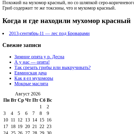
Похожий на мухомор красный, но со шляпкой серо-коричневого и
Гриб содержит те же токсины, что и мухомор красный.
Когда и где находили мухомор красный
2013-сентябрь-11 — лес под Броварами
Свежие записи
Зимние опята у р. Десна
А у нас — опята!
Так срезать грибы или выкручивать?
Евминская дача
Как я ел мухоморы
Мокрые маслята
Август 2026
Пн
Вт
Ср
Чт
Пт
Сб
Вс
1
2
3
4
5
6
7
8
9
10
11
12
13
14
15
16
17
18
19
20
21
22
23
24
25
26
27
28
29
30