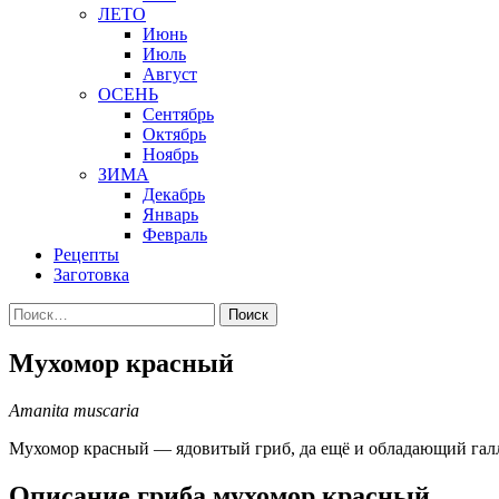
ЛЕТО
Июнь
Июль
Август
ОСЕНЬ
Сентябрь
Октябрь
Ноябрь
ЗИМА
Декабрь
Январь
Февраль
Рецепты
Заготовка
Найти:
Мухомор красный
Amanita muscaria
Мухомор красный — ядовитый гриб, да ещё и обладающий га
Описание гриба мухомор красный