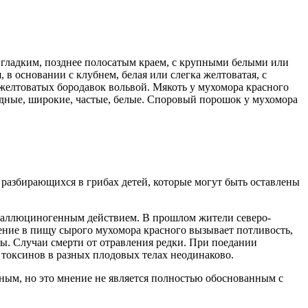
с гладким, позднее полосатым краем, с крупными белыми или
 основании с клубнем, белая или слегка желтоватая, с
елтоватых бородавок вольвой. Мякоть у мухомора красного
бодные, широкие, частые, белые. Споровый порошок у мухомора
 разбирающихся в грибах детей, которые могут быть оставлены
 галлюциногенным действием. В прошлом жители северо-
ление в пищу сырого мухомора красного вызывает потливость,
мы. Случаи смерти от отравления редки. При поедании
 токсинов в разных плодовых телах неодинаково.
бным, но это мнение не является полностью обоснованным с