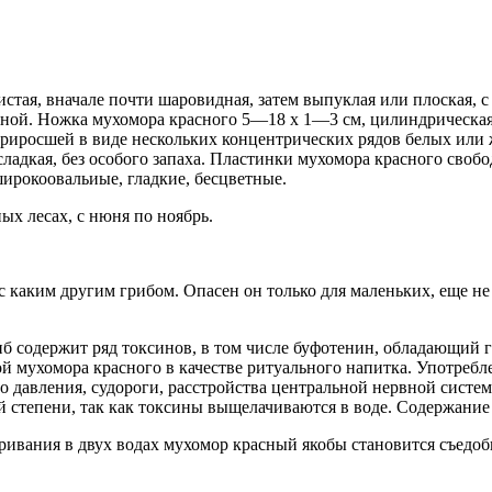
стая, вначале почти шаровидная, затем выпуклая или плоская, 
ной. Ножка мухомора красного 5—18 х 1—3 см, цилиндрическая, в
иросшей в виде нескольких концентрических рядов белых или ж
сладкая, без особого запаха. Пластинки мухомора красного сво
ирокоовальиые, гладкие, бесцветные.
ых лесах, с нюня по ноябрь.
 каким другим грибом. Опасен он только для маленьких, еще не
б содержит ряд токсинов, в том числе буфотенин, обладающий
ой мухомора красного в качестве ритуального напитка. Употреб
о давления, судороги, расстройства центральной нервной систе
 степени, так как токсины выщелачиваются в воде. Содержание
аривания в двух водах мухомор красный якобы становится съедо