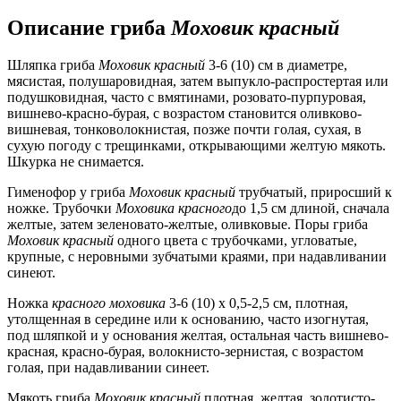
Описание гриба
Моховик красный
Шляпка гриба
Моховик красный
3-6 (10) см в диаметре,
мясистая, полушаровидная, затем выпукло-распростертая или
подушковидная, часто с вмятинами, розовато-пурпуровая,
вишнево-красно-бурая, с возрастом становится оливково-
вишневая, тонковолокнистая, позже почти голая, сухая, в
сухую погоду с трещинками, открывающими желтую мякоть.
Шкурка не снимается.
Гименофор у гриба
Моховик красный
трубчатый, приросший к
ножке. Трубочки
Моховика красного
до 1,5 см длиной, сначала
желтые, затем зеленовато-желтые, оливковые. Поры гриба
Моховик красный
одного цвета с трубочками, угловатые,
крупные, с неровными зубчатыми краями, при надавливании
синеют.
Ножка
красного моховика
3-6 (10) х 0,5-2,5 см, плотная,
утолщенная в середине или к основанию, часто изогнутая,
под шляпкой и у основания желтая, остальная часть вишнево-
красная, красно-бурая, волокнисто-зернистая, с возрастом
голая, при надавливании синеет.
Мякоть гриба
Моховик красный
плотная, желтая, золотисто-