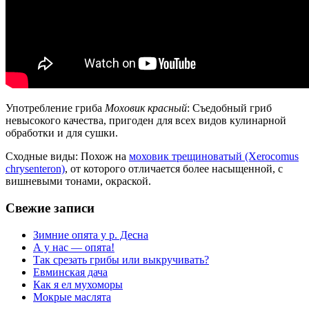
Употребление гриба
Моховик красный
: Съедобный гриб
невысокого качества, пригоден для всех видов кулинарной
обработки и для сушки.
Сходные виды: Похож на
моховик трещиноватый (Xerocomus
chrysenteron)
, от которого отличается более насыщенной, с
вишневыми тонами, окраской.
Свежие записи
Зимние опята у р. Десна
А у нас — опята!
Так срезать грибы или выкручивать?
Евминская дача
Как я ел мухоморы
Мокрые маслята