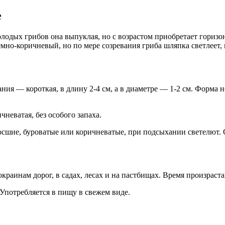
е
олодых грибов она выпуклая, но с возрастом приобретает гориз
но-коричневый, но по мере созревания гриба шляпка светлеет, 
вания — короткая, в длину 2-4 см, а в диаметре — 1-2 см. Фор
неватая, без особого запаха.
осшие, буроватые или коричневатые, при подсыхании светелют.
окраинам дорог, в садах, лесах и на пастбищах. Время произраст
Употребляется в пищу в свежем виде.