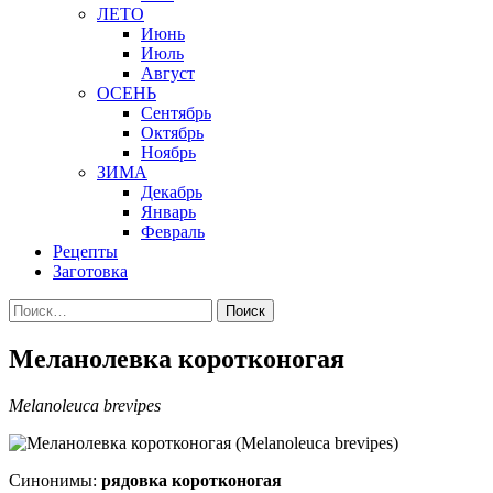
ЛЕТО
Июнь
Июль
Август
ОСЕНЬ
Сентябрь
Октябрь
Ноябрь
ЗИМА
Декабрь
Январь
Февраль
Рецепты
Заготовка
Найти:
Меланолевка коротконогая
Melanoleuca brevipes
Синонимы:
рядовка коротконогая