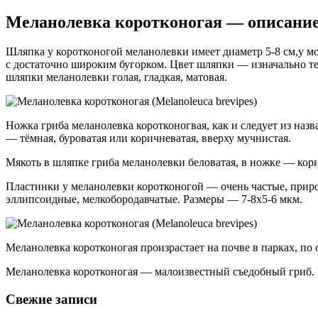
Меланолевка коротконогая — описани
Шляпка у коротконогой меланолевки имеет диаметр 5-8 см,у м
с достаточно широким бугорком. Цвет шляпки — изначально тем
шляпки меланолевки голая, гладкая, матовая.
Ножка гриба меланолевка коротконогвая, как и следует из наз
— тёмная, буроватая или коричневатая, вверху мучнистая.
Мякоть в шляпке гриба меланолевки беловатая, в ножке — корич
Пластинки у меланолевки коротконогой — очень частые, прир
эллипсоидные, мелкобородавчатые. Размеры — 7-8х5-6 мкм.
Меланолевка коротконогая произрастает на почве в парках, по 
Меланолевка коротконогая — малоизвестный съедобный гриб. 
Свежие записи