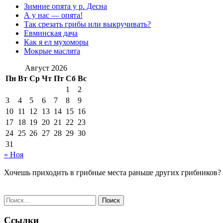
Зимние опята у р. Десна
А у нас — опята!
Так срезать грибы или выкручивать?
Евминская дача
Как я ел мухоморы
Мокрые маслята
Август 2026
Пн
Вт
Ср
Чт
Пт
Сб
Вс
1
2
3
4
5
6
7
8
9
10
11
12
13
14
15
16
17
18
19
20
21
22
23
24
25
26
27
28
29
30
31
« Ноя
Хочешь приходить в грибные места раньше других грибников?
Найти:
Ссылки