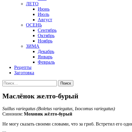
ЛЕТО
Июнь
Июль
Август
ОСЕНЬ
Сентябрь
Октябрь
Ноябрь
ЗИМА
Декабрь
Январь
Февраль
Рецепты
Заготовка
Найти:
Маслёнок желто-бурый
Suillus variegatus (Boletus variegatus, Ixocomus variegatus)
Синоним:
Моховик жёлто-бурый
Не могу сказать своими словами, что за гриб. Встретил его од