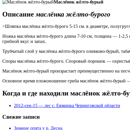
Маслёнок жёлто-бурый
Описание
маслёнка жёлто-бурого
>Шляпка маслёнка жёлто-бурого 5-15 см. в диаметре, полугругл
Ножка маслёнка жёлто-бурого длина 7-10 см, толщина — 1-2,5 
грибной вкус и запах.
Трубчатый слой у маслёнка жёлто-бурого оливково-бурый, таба
Споры маслёнка жёлто-бурого. Споровый порошок — охристый. 
Маслёнок жёлто-бурый произрастает преимущественно на песча
Основное время пложоношение гриба маслёнок жёлто-бурый — 
Когда и где находили маслёнок жёлто-б
2012-сен-15 — лес с. Евминка Черниговской области
Свежие записи
Зимние опята у р. Десна