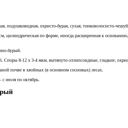
ая, подушковидная, охристо-бурая, сухая, тонковолосисто-чешуй
см, цилиндрическая по форме, иногда расширенная к основанию, 
чно-бурый.
Споры 8-12 х 3-4 мкм, вытянуто-эллипсоидные, гладкие, охрис
ной почве в хвойных (в основном сосновых) лесах.
с июля по октябрь.
урый