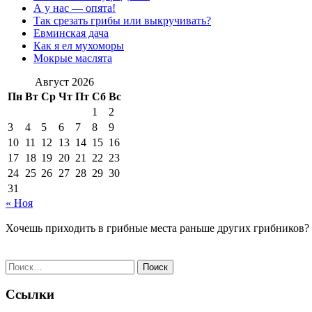
А у нас — опята!
Так срезать грибы или выкручивать?
Евминская дача
Как я ел мухоморы
Мокрые маслята
Август 2026
Пн
Вт
Ср
Чт
Пт
Сб
Вс
1
2
3
4
5
6
7
8
9
10
11
12
13
14
15
16
17
18
19
20
21
22
23
24
25
26
27
28
29
30
31
« Ноя
Хочешь приходить в грибные места раньше других грибников?
Найти:
Ссылки