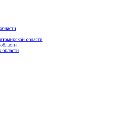
области
итомирской области
 области
о области