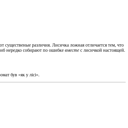
меют существеные различия. Лисичка ложная отличается тем, что
гриб нередко собирают по ошибке
вместе
с лисичкой настоящей.
мат був «як у лісі».