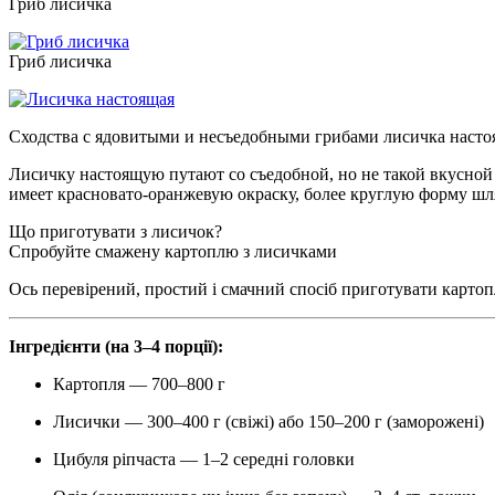
Гриб лисичка
Гриб лисичка
Сходства с ядовитыми и несъедобными грибами лисичка настоя
Лисичку настоящую путают со съедобной, но не такой вкусно
имеет красновато-оранжевую окраску, более круглую форму шл
Що приготувати з лисичок?
Спробуйте смажену картоплю з лисичками
Ось перевірений, простий і смачний спосіб приготувати картоп
Інгредієнти (на 3–4 порції):
Картопля — 700–800 г
Лисички — 300–400 г (свіжі) або 150–200 г (заморожені)
Цибуля ріпчаста — 1–2 середні головки