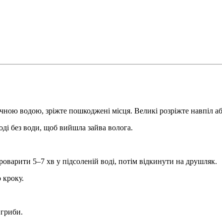
чною водою, зріжте пошкоджені місця. Великі розріжте навпіл або
і без води, щоб вийшла зайва волога.
роварити 5–7 хв у підсоленій воді, потім відкинути на друшляк.
 кроку.
 гриби.