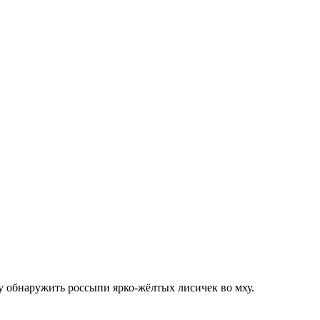
у обнаружить россыпи ярко-жёлтых лисичек во мху.