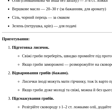
Олія (соняшникова чи інша без запаху) — 3–4 ст. ложки
Вершкове масло — 20–30 г (за бажанням, для аромату)
Сіль, чорний перець — за смаком
Зелень (петрушка, кріп) — для подачі
Приготування:
Підготовка лисичок.
Свіжі гриби переберіть, швидко промийте під прото
Якщо гриби заморожені — розморожуйте на сковород
Відварювання грибів (бажано).
Лисички іноді можуть мати гірчинку, тож їх варто п
Якщо гриби дуже молоді та свіжі, можна й без цього
Підсмажування грибів.
Розігрійте сковороду з 1–2 ст. ложками олії, додайте