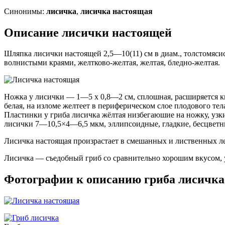
Синонимы:
лисичка
,
лисичка настоящая
Описание лисички настоящей
Шляпка лисички настоящей 2,5—10(11) см в диам., толстомясис
волнистыми краями, желтково-желтая, желтая, бледно-желтая.
Ножка у лисички — 1—5 х 0,8—2 см, сплошная, расширяется кве
белая, на изломе желтеет в периферическом слое плодового те
Пластинки у гриба лисичка жёлтая низбегаюшие на ножку, уз
лисички 7—10,5×4—6,5 мкм, эллипсоидные, гладкие, бесцветн
Лисичка настоящая произрастает в смешанных и лиственных лес
Лисичка — съедобный гриб со сравнительно хорошим вкусом, у
Фотографии к описанию гриба лисичка