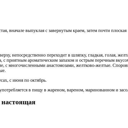
тая, вначале выпуклая с завернутым краем, затем почти плоска
рху, непосредственно переходит в шляпку, гладкая, голая, желт
ла, с приятным ароматическим запахом и острым перечным вкусо
кие, с многочисленными анастомозами, желтково-желтые. Спор
ые.
ах, с июня по октябрь.
потребляется в пищу в жареном, вареном, маринованном и засо
 настоящая