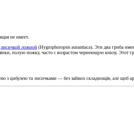
щая не имеет.
й
лисичкой ложной
(Hygrophoropsis aurantiaca). Эти два гриба и
япки, полую ножку, часто с возрастом чернеющую книзу. Этот 
лю з цибулею та лисичками — без зайвих складнощів, але щоб аро