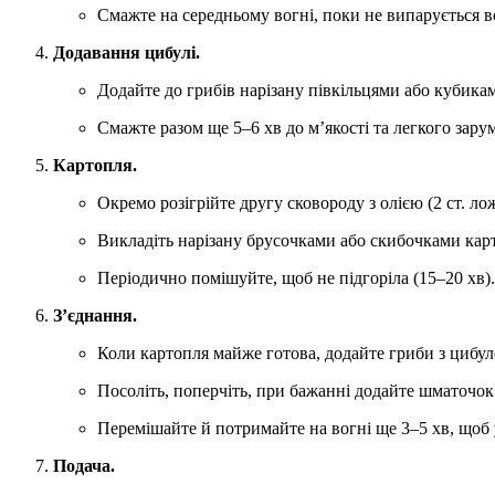
Смажте на середньому вогні, поки не випарується вс
Додавання цибулі.
Додайте до грибів нарізану півкільцями або кубика
Смажте разом ще 5–6 хв до м’якості та легкого зару
Картопля.
Окремо розігрійте другу сковороду з олією (2 ст. ло
Викладіть нарізану брусочками або скибочками ка
Періодично помішуйте, щоб не підгоріла (15–20 хв).
З’єднання.
Коли картопля майже готова, додайте гриби з цибул
Посоліть, поперчіть, при бажанні додайте шматочок
Перемішайте й потримайте на вогні ще 3–5 хв, щоб 
Подача.