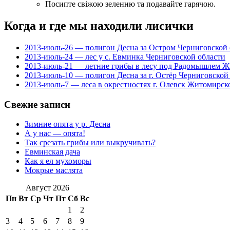
Посипте свіжою зеленню та подавайте гарячою.
Когда и где мы находили лисички
2013-июль-26 — полигон Десна за Остром Черниговской 
2013-июль-24 — лес у с. Евминка Черниговской области
2013-июль-21 — летние грибы в лесу под Радомышлем Ж
2013-июль-10 — полигон Десна за г. Остёр Черниговской
2013-июль-7 — леса в окрестностях г. Олевск Житомирск
Свежие записи
Зимние опята у р. Десна
А у нас — опята!
Так срезать грибы или выкручивать?
Евминская дача
Как я ел мухоморы
Мокрые маслята
Август 2026
Пн
Вт
Ср
Чт
Пт
Сб
Вс
1
2
3
4
5
6
7
8
9