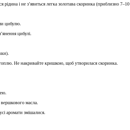
я рідина і не з’явиться легка золотава скоринка (приблизно 7–10 
ми цибулю.
м’янення цибулі.
жки).
ртоплю. Не накривайте кришкою, щоб утворилася скоринка.
ею.
 вершкового масла.
усі аромати змішалися.