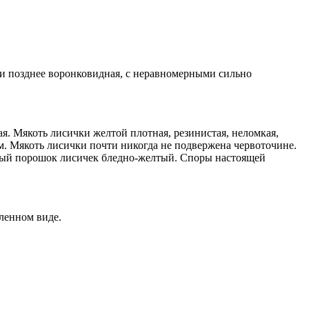
я и позднее воронковидная, с неравномерными сильно
ая. Мякоть лисички желтой плотная, резинистая, неломкая,
м. Мякоть лисички почти никогда не подвержена червоточине.
овый порошок лисичек бледно-желтый. Споры настоящей
ленном виде.