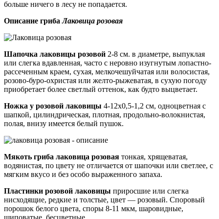
больше ничего в лесу не попадается.
Описание гриба
Лаковица розовая
Шапочка лаковицы розовой
2-8 см. в диаметре, выпуклая
или слегка вдавленная, часто с неровно изугнутым лопастно-
рассеченным краем, сухая, мелкочешуйчатая или волосистая,
розово-буро-охристая или желто-рыжеватая, в сухую погоду
приобретает более светлый оттенок, как будто выцветает.
Ножка у розовой лаковицы
4-12х0,5-1,2 см, одноцветная с
шапкой, цилиндрическая, плотная, продольно-волокнистая,
полая, внизу имеется белый пушок.
Мякоть гриба лаковица розовая
тонкая, хрящеватая,
водянистая, по цвету не отличается от шапочки или светлее, с
мягким вкусо и без особо выраженного запаха.
Пластинки розовой лаковицы
приросшие или слегка
нисходящие, редкие и толстые, цвет — розовый. Споровый
порошок белого цвета, споры 8-11 мкм, шаровидные,
шиповатые, бесцветные.