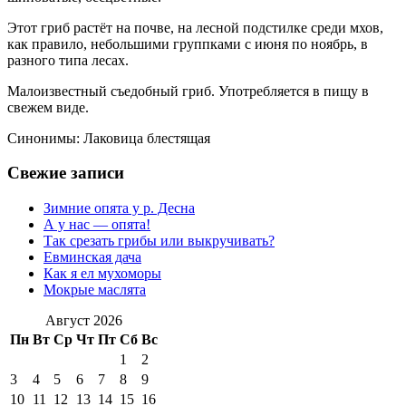
Этот гриб растёт на почве, на лесной подстилке среди мхов,
как правило, небольшими группками с июня по ноябрь, в
разного типа лесах.
Малоизвестный съедобный гриб. Употребляется в пищу в
свежем виде.
Синонимы: Лаковица блестящая
Свежие записи
Зимние опята у р. Десна
А у нас — опята!
Так срезать грибы или выкручивать?
Евминская дача
Как я ел мухоморы
Мокрые маслята
Август 2026
Пн
Вт
Ср
Чт
Пт
Сб
Вс
1
2
3
4
5
6
7
8
9
10
11
12
13
14
15
16