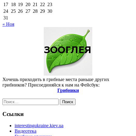
17
18
19
20
21
22
23
24
25
26
27
28
29
30
31
« Ноя
Хочешь приходить в грибные места раньше других
грибников? Присоединяйся к нам на Фейсбук:
Грибники
Найти:
Ссылки
interestingukraine.kiev.ua
Видеотека