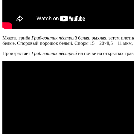
Мякоть гриба
Гриб-зонтик пёстрый
белая, рыхлая, затем плот
белые. Споровый порошок белый. Споры 15—20×8,5—11 мкм, эл
Произрастает
Гриб-зонтик пёстрый
на почве на открытых травя