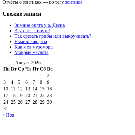
Отчёты о зонтиках — по тегу
зонтики
Свежие записи
Зимние опята у р. Десна
А у нас — опята!
Так срезать грибы или выкручивать?
Евминская дача
Как я ел мухоморы
Мокрые маслята
Август 2026
Пн
Вт
Ср
Чт
Пт
Сб
Вс
1
2
3
4
5
6
7
8
9
10
11
12
13
14
15
16
17
18
19
20
21
22
23
24
25
26
27
28
29
30
31
« Ноя