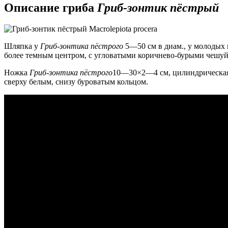
Описание гриба
Гриб-зонтик пёстрый
Шляпка у
Гриб-зонтика пёстрого
5—50 см в диам., у молодых г
более темным центром, с угловатыми коричнево-бурыми чешуй
Ножка
Гриб-зонтика пёстрого
10—30×2—4 см, цилиндрическая,
сверху белым, снизу буроватым кольцом.