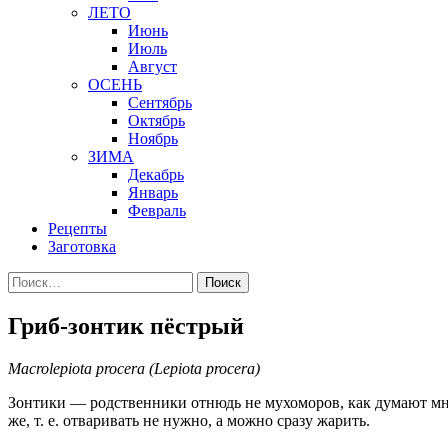
ЛЕТО
Июнь
Июль
Август
ОСЕНЬ
Сентябрь
Октябрь
Ноябрь
ЗИМА
Декабрь
Январь
Февраль
Рецепты
Заготовка
Найти:
Гриб-зонтик пёстрый
Macrolepiota procera (Lepiota procera)
Зонтики — родственники отнюдь не мухоморов, как думают мно
же, т. е. отваривать не нужно, а можно сразу жарить.