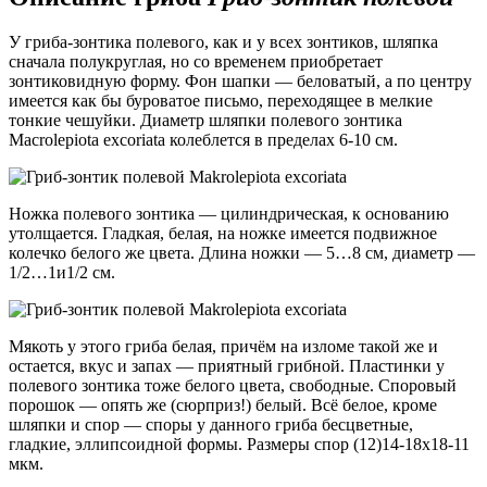
У гриба-зонтика полевого, как и у всех зонтиков, шляпка
сначала полукруглая, но со временем приобретает
зонтиковидную форму. Фон шапки — беловатый, а по центру
имеется как бы буроватое письмо, переходящее в мелкие
тонкие чешуйки. Диаметр шляпки полевого зонтика
Macrolepiota excoriata колеблется в пределах 6-10 см.
Ножка полевого зонтика — цилиндрическая, к основанию
утолщается. Гладкая, белая, на ножке имеется подвижное
колечко белого же цвета. Длина ножки — 5…8 см, диаметр —
1/2…1и1/2 см.
Мякоть у этого гриба белая, причём на изломе такой же и
остается, вкус и запах — приятный грибной. Пластинки у
полевого зонтика тоже белого цвета, свободные. Споровый
порошок — опять же (сюрприз!) белый. Всё белое, кроме
шляпки и спор — споры у данного гриба бесцветные,
гладкие, эллипсоидной формы. Размеры спор (12)14-18х18-11
мкм.