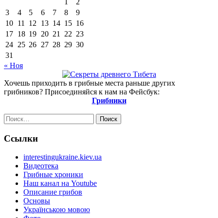
1
2
3
4
5
6
7
8
9
10
11
12
13
14
15
16
17
18
19
20
21
22
23
24
25
26
27
28
29
30
31
« Ноя
Хочешь приходить в грибные места раньше других
грибников? Присоединяйся к нам на Фейсбук:
Грибники
Найти:
Ссылки
interestingukraine.kiev.ua
Видеотека
Грибные хроники
Наш канал на Youtube
Описание грибов
Основы
Українською мовою