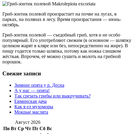
Гриб-зонтик полевой произрастает на почве на лугах, в
парках, на полянах в лесу. Время произрастания — июнь-
октябрь.
Гриб-зонтик полевой — съедобный гриб, хотя и не особо
популярный. Его употребляют свежим (в основном — шляпку
целиком жарят в кляре или без, непосредственно на жире). В
пищу годится только шляпка, потому как ножка слишком
жёсткая. Впрочем, её можно сушить и молоть на грибной
порошок.
Свежие записи
Зимние опята у р. Десна
А у нас — опята!
Так срезать грибы или выкручивать?
Евминская дача
Как я ел мухоморы
Мокрые маслята
Август 2026
Пн
Вт
Ср
Чт
Пт
Сб
Вс