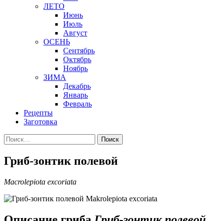
ЛЕТО
Июнь
Июль
Август
ОСЕНЬ
Сентябрь
Октябрь
Ноябрь
ЗИМА
Декабрь
Январь
Февраль
Рецепты
Заготовка
Найти:
Гриб-зонтик полевой
Macrolepiota excoriata
Описание гриба
Гриб-зонтик полевой