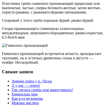
Пластинки гриба гимнопил проникающий приросшие или
выемчатые, частые, сперва беловато-желтые, затем желтые,
охристо-ржавые, с рыжевато-бурыми пятнышками.
Споровый у этого гриба порошок бурый, ржаво-бурый.
Споры проникающего гимнопила эллипсоидные,
миндалевидные, шероховато-бородавчатые, ржаво-охристые,
6,5-8х4-6 мкм
Гимнопил проникающий встречается нечасто, произрастает
группами, на и остатках древесины сосны в августе —
ноябре. Несъедобный.
Свежие записи
Зимние опята у р. Десна
А у нас — опята!
Так срезать грибы или выкручивать?
Евминская дача
Как я ел мухоморы
Мокрые маслята