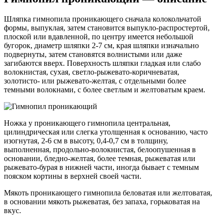
Шляпка гимнопила проникающего сначала колокольчатой
формы, выпуклая, затем становится выпукло-распростертой,
плоской или вдавленной, по центру имеется небольшой
бугорок, диаметр шляпки 2-7 см, края шляпки изначально
подвернуты, затем становятся волнистыми или даже
загибаются вверх. Поверхность шляпки гладкая или слабо
волокнистая, сухая, светло-рыжевато-коричневатая,
золотисто- или рыжевато-желтая, с отдельными более
темными волокнами, с более светлым и желтоватым краем.
Ножка у проникающего гимнопила центральная,
цилиндрическая или слегка утолщенная к основанию, часто
изогнутая, 2-6 см в высоту, 0,4-0,7 см в толщину,
выполненная, продольно-волокнистая, белоопушенная в
основании, бледно-желтая, более темная, рыжеватая или
рыжевато-бурая в нижней части, иногда бывает с темным
пояском кортины в верхней своей части.
Мякоть проникающего гимнопила беловатая или желтоватая,
в основании мякоть рыжеватая, без запаха, горьковатая на
вкус.