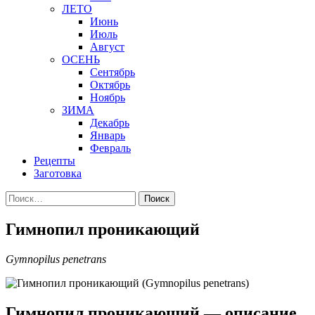
ЛЕТО
Июнь
Июль
Август
ОСЕНЬ
Сентябрь
Октябрь
Ноябрь
ЗИМА
Декабрь
Январь
Февраль
Рецепты
Заготовка
Найти:
Гимнопил проникающий
Gymnopilus penetrans
Гимнопил проникающий — описание