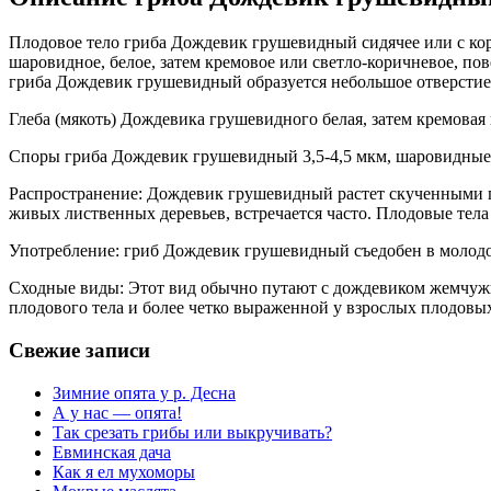
Плодовое тело гриба Дождевик грушевидный сидячее или с коро
шаровидное, белое, затем кремовое или светло-коричневое, по
гриба Дождевик грушевидный образуется небольшое отверстие,
Глеба (мякоть) Дождевика грушевидного белая, затем кремовая 
Споры гриба Дождевик грушевидный 3,5-4,5 мкм, шаровидные,
Распространение: Дождевик грушевидный растет скученными г
живых лиственных деревьев, встречается часто. Плодовые тела 
Употребление: гриб Дождевик грушевидный съедобен в молодом
Сходные виды: Этот вид обычно путают с дождевиком жемчуж
плодового тела и более четко выраженной у взрослых плодовы
Свежие записи
Зимние опята у р. Десна
А у нас — опята!
Так срезать грибы или выкручивать?
Евминская дача
Как я ел мухоморы