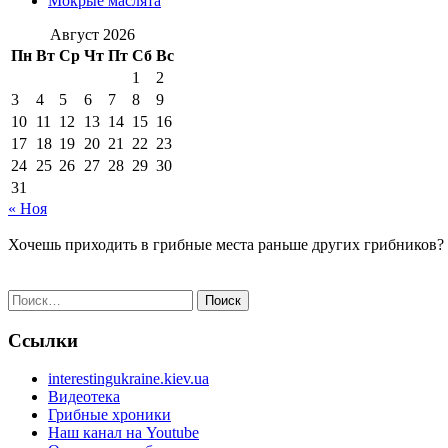
Мокрые маслята
Август 2026
Пн
Вт
Ср
Чт
Пт
Сб
Вс
1
2
3
4
5
6
7
8
9
10
11
12
13
14
15
16
17
18
19
20
21
22
23
24
25
26
27
28
29
30
31
« Ноя
Хочешь приходить в грибные места раньше других грибников?
Найти:
Ссылки
interestingukraine.kiev.ua
Видеотека
Грибные хроники
Наш канал на Youtube