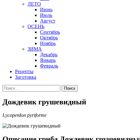
ЛЕТО
Июнь
Июль
Август
ОСЕНЬ
Сентябрь
Октябрь
Ноябрь
ЗИМА
Декабрь
Январь
Февраль
Рецепты
Заготовка
Найти:
Дождевик грушевидный
Lycoperdon pyriforme
Описание гриба Дождевик грушевидны