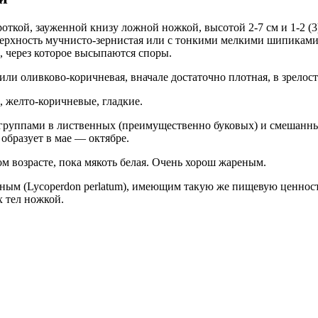
ткой, зауженной книзу ложной ножкой, высотой 2-7 см и 1-2 (3
верхность мучнисто-зернистая или с тонкими мелкими шипиками,
 через которое высыпаются споры.
или оливково-коричневая, вначале достаточно плотная, в зрелос
 желто-коричневые, гладкие.
руппами в лиственных (преимущественно буковых) и смешанных 
образует в мае — октябре.
 возрасте, пока мякоть белая. Очень хорош жареным.
ным (Lycoperdon perlatum), имеющим такую же пищевую ценнос
х тел ножкой.