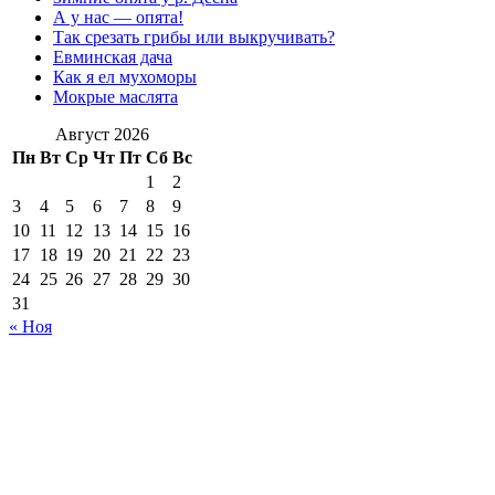
А у нас — опята!
Так срезать грибы или выкручивать?
Евминская дача
Как я ел мухоморы
Мокрые маслята
Август 2026
Пн
Вт
Ср
Чт
Пт
Сб
Вс
1
2
3
4
5
6
7
8
9
10
11
12
13
14
15
16
17
18
19
20
21
22
23
24
25
26
27
28
29
30
31
« Ноя