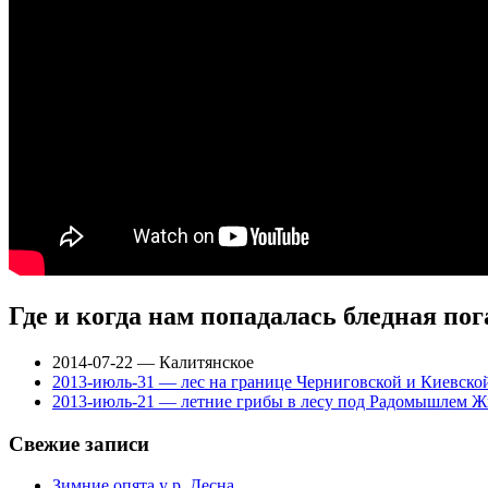
Где и когда нам попадалась бледная по
2014-07-22 — Калитянское
2013-июль-31 — лес на границе Черниговской и Киевско
2013-июль-21 — летние грибы в лесу под Радомышлем Ж
Свежие записи
Зимние опята у р. Десна