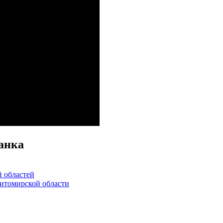
ганка
й областей
итомирской области