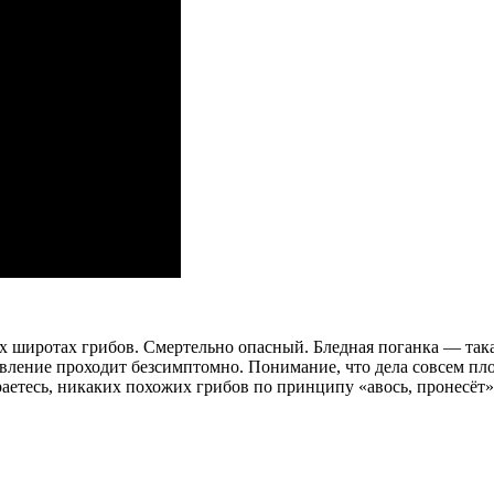
широтах грибов. Смертельно опасный. Бледная поганка — такая 
ление проходит безсимптомно. Понимание, что дела совсем плох
раетесь, никаких похожих грибов по принципу «авось, пронесёт»