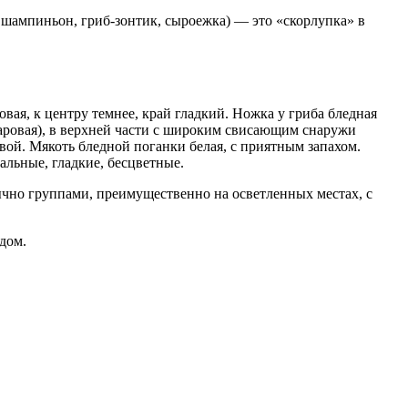
шампиньон, гриб-зонтик, сыроежка) — это «скорлупка» в
вая, к центру темнее, край гладкий. Ножка у гриба бледная
аровая), в верхней части с широким свисающим снаружи
ой. Мякоть бледной поганки белая, с приятным запахом.
льные, гладкие, бесцветные.
бычно группами, преимущественно на осветленных местах, с
дом.