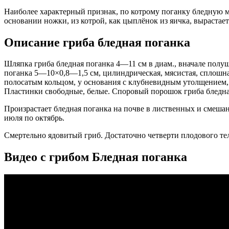
Наиболее характерный признак, по котрому поганку бледную м
основании ножки, из котрой, как цыплёнок из яичка, вырастает
Описание гриба бледная поганка
Шляпка гриба бледная поганка 4—11 см в диам., вначале полуша
поганка 5—10×0,8—1,5 см, цилиндрическая, мясистая, сплошна
полосатым кольцом, у основания с клубневидным утолщением,
Пластинки свободные, белые. Споровый порошок гриба бледна
Произрастает бледная поганка на почве в лиственных и смешан
июля по октябрь.
Смертельно ядовитый гриб. Достаточно четверти плодового тел
Видео с грибом Бледная поганка