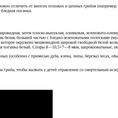
ожно отличить от многих похожих и ценных грибов (например, 
 бледная поганка.
ровидная, затем плоско-выпуклая, оливковая, зеленовато-оливко
я, белая, большей частью с бледно-зеленоватыми полосками (му
 которое окружено мешковидной широкой свободной белой вольв
я поганка белый. Споры 8—10,5×7—8 мкм, широкоовальные, ова
ных (особенно с примесью дуба, клена, липы, березы) лесах, о
а гриба, чтобы вызвать у детей отравление со смертельным исхо