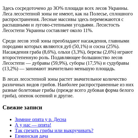
Здесь сосредоточено до ЗО% площади всех лесов Украины.
Леса лесостепной зоны не имеют, как на Полесье, сплошного
распространения. Лесные массивы здесь перемежаются с
распашными и лугово-степными угодьями. Лесистость
Лесостепи Украины составляет около 11%.
Среди лесов этой зоны преобладают насаждения, главными
породами которых являются дуб (50,1%) и сосна (25%).
Насаждения граба (8,6%), ольхи (3,3%), березы (2,6%) играют
второстепенную роль. Подавляющее большинство лесов
Лесостепи — дубравы (59,9%), суборы (17,5%) и судубравы
(13,2%) — занимают значительно меньшую площадь.
В лесах лесостепной зоны растет значительное количество
различных видов грибов. Наиболее распространенные из них
разные болетовые грибы (прежде всего дубовая форма белого
гриба), опенок осенний и другие.
Свежие записи
Зимние опята у р. Десна
А у нас — опята!
Так срезать грибы или выкручивать?
Евминская дача