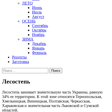
ЛЕТО
Июнь
Июль
Август
ОСЕНЬ
Сентябрь
Октябрь
Ноябрь
ЗИМА
Декабрь
Январь
Февраль
Рецепты
Заготовка
Найти:
Лесостепь
Лесостепь занимает значительную часть Украины, равную
34% ее территории. К этой зоне относятся Тернопольская,
Хмельницкая, Винницкая, Полтавская, Черкасская,
Харьковская и значительная часть Львовской и Сумской
областей.