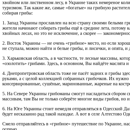
хвойном или лиственном лесу, в Украине таких немереное коли
туризмом. Так какие же, самые «богатые» на грибную растите
собирая грибы:
1. Запад Украины прославлен на всю страну своими белыми гриб
жители начинают собирать грибы ещё в средине лета, потому к
хвойных лесах, но это не исключение, а скорее — закономерно
2. Восток Украины — не очень «грибное» место, но если хороше
не ступала, можно найти и белые грибы, и лисички, и опята, и 
3. Харьковская область, а в частности, те лесные массивы, кот
«озолотить» грибами. Здесь, в основном, Вы найдёте маслята и
4. Днепропетровская область тоже не пасёт задних и грибы зде
руками, а с целой коллекцией собранных грибочков. Их нужно 
консервированные, сушёные, маринованные, жареные на костре 
5. На Севере Украины грибоманы смогут насладиться сбором с
массивам, там Вы не только соберёте многие виды грибов, но и
6. На Юге Украины стоит немедля отправляться в Одесский Д
будет несказанно рад такой находке. А вот в селе Алтестово Од
Смело отправляйтесь в «грибное» путешествие по Украине, нас
осенью.