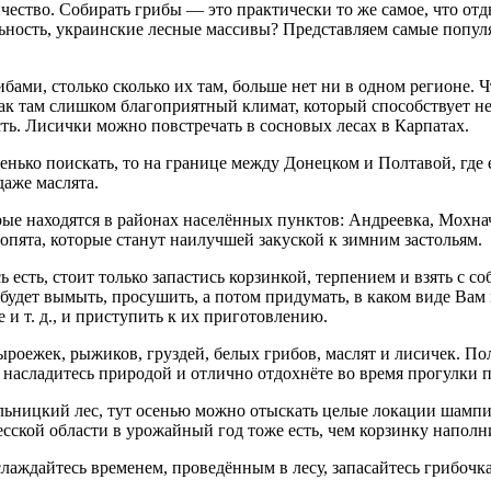
чество. Собирать грибы — это практически то же самое, что отд
льность, украинские лесные массивы? Представляем самые попу
ами, столько сколько их там, больше нет ни в одном регионе. Чт
ак там слишком благоприятный климат, который способствует не
сть. Лисички можно повстречать в сосновых лесах в Карпатах.
нько поискать, то на границе между Донецком и Полтавой, где е
даже маслята.
орые находятся в районах населённых пунктов: Андреевка, Мохнач
 опята, которые станут наилучшей закуской к зимним застольям.
сь есть, стоит только запастись корзинкой, терпением и взять с
будет вымыть, просушить, а потом придумать, в каком виде Вам
и т. д., и приступить к их приготовлению.
ыроежек, рыжиков, груздей, белых грибов, маслят и лисичек. П
 насладитесь природой и отлично отдохнёте во время прогулки п
альницкий лес, тут осенью можно отыскать целые локации шамп
есской области в урожайный год тоже есть, чем корзинку наполни
лаждайтесь временем, проведённым в лесу, запасайтесь грибочк