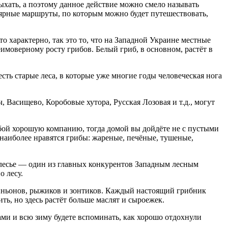
ыхать, а поэтому данное действие можно смело называть
лярные маршруты, по которым можно будет путешествовать,
о характерно, так это то, что на Западной Украине местные
имоверному росту грибов. Белый гриб, в основном, растёт в
сть старые леса, в которые уже многие годы человеческая нога
, Васищево, Коробовые хутора, Русская Лозовая и т.д., могут
 собой хорошую компанию, тогда домой вы дойдёте не с пустыми
 наиболее нравятся грибы: жареные, печёные, тушеные,
олесье — один из главных конкурентов Западным лесным
о лесу.
иньонов, рыжиков и зонтиков. Каждый настоящий грибник
ть, но здесь растёт больше маслят и сыроежек.
ами и всю зиму будете вспоминать, как хорошо отдохнули