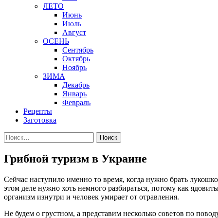
ЛЕТО
Июнь
Июль
Август
ОСЕНЬ
Сентябрь
Октябрь
Ноябрь
ЗИМА
Декабрь
Январь
Февраль
Рецепты
Заготовка
Найти:
Грибной туризм в Украине
Сейчас наступило именно то время, когда нужно брать лукошко 
этом деле нужно хоть немного разбираться, потому как ядовиты
организм изнутри и человек умирает от отравления.
Не будем о грустном, а представим несколько советов по повод