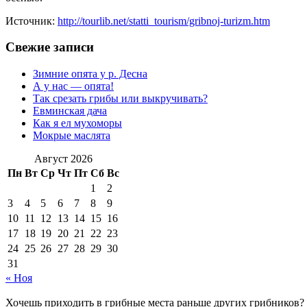
Источник:
http://tourlib.net/statti_tourism/gribnoj-turizm.htm
Свежие записи
Зимние опята у р. Десна
А у нас — опята!
Так срезать грибы или выкручивать?
Евминская дача
Как я ел мухоморы
Мокрые маслята
Август 2026
Пн
Вт
Ср
Чт
Пт
Сб
Вс
1
2
3
4
5
6
7
8
9
10
11
12
13
14
15
16
17
18
19
20
21
22
23
24
25
26
27
28
29
30
31
« Ноя
Хочешь приходить в грибные места раньше других грибников?