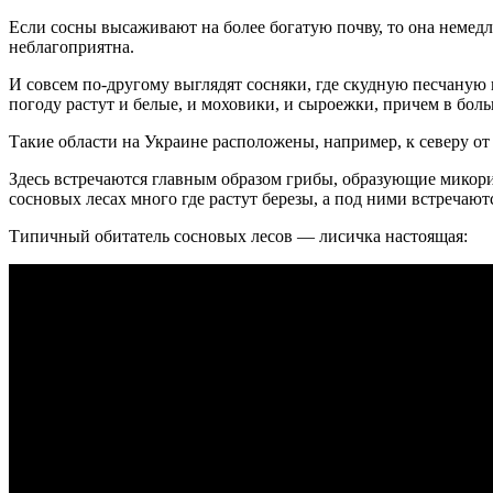
Если сосны высаживают на более богатую почву, то она немедл
неблагоприятна.
И совсем по-другому выглядят сосняки, где скудную песчаную
погоду растут и белые, и моховики, и сыроежки, причем в бол
Такие области на Украине расположены, например, к северу от
Здесь встречаются главным образом грибы, образующие микоризу
сосновых лесах много где растут березы, а под ними встречают
Типичный обитатель сосновых лесов — лисичка настоящая: