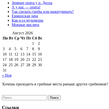
Зимние опята у р. Десна
А у нас — опята!
Так срезать грибы или выкручивать?
Евминская дача
Как я ел мухоморы
Мокрые маслята
Август 2026
Пн
Вт
Ср
Чт
Пт
Сб
Вс
1
2
3
4
5
6
7
8
9
10
11
12
13
14
15
16
17
18
19
20
21
22
23
24
25
26
27
28
29
30
31
« Ноя
Хочешь приходить в грибные места раньше других грибников?
Найти:
Ссылки