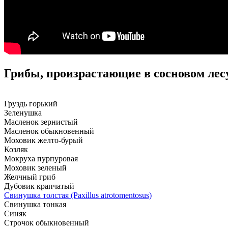
Грибы, произрастающие в сосновом лес
Груздь горький
Зеленушка
Масленок зернистый
Масленок обыкновенный
Моховик желто-бурый
Козляк
Мокруха пурпуровая
Моховик зеленый
Желчный гриб
Дубовик крапчатый
Свинушка толстая (Paxillus atrotomentosus)
Свинушка тонкая
Синяк
Строчок обыкновенный