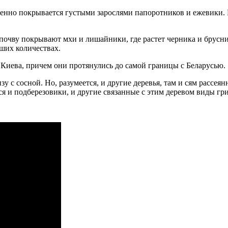
енно покрывается густыми зарослями папоротников и ежевики. В 
 почву покрывают мхи и лишайники, где растет черника и брусн
ьших количествах.
 Киева, причем они протянулись до самой границы с Беларусью.
 с сосной. Но, разумеется, и другие деревья, там и сям рассея
ся и подберезовики, и другие связанные с этим деревом виды гр