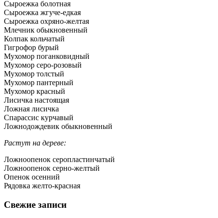
Сыроежка болотная
Сыроежка жгуче-едкая
Сыроежка охряно-желтая
Млечник обыкновенный
Колпак кольчатый
Гигрофор бурый
Мухомор поганковидный
Мухомор серо-розовый
Мухомор толстый
Мухомор пантерный
Мухомор красный
Лисичка настоящая
Ложная лисичка
Спарассис курчавый
Ложнодождевик обыкновенный
Растут на дереве:
Ложноопенок серопластинчатый
Ложноопенок серно-желтый
Опенок осенний
Рядовка желто-красная
Свежие записи